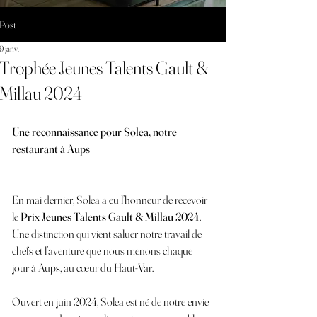
Post
9 janv.
Trophée Jeunes Talents Gault &
Millau 2024
Une reconnaissance pour Solea, notre 
restaurant à Aups
En mai dernier, Solea a eu l’honneur de recevoir 
le 
Prix Jeunes Talents Gault & Millau 2024
. 
Une distinction qui vient saluer notre travail de 
chefs et l’aventure que nous menons chaque 
jour à Aups, au cœur du Haut-Var.
Ouvert en juin 2024, Solea est né de notre envie 