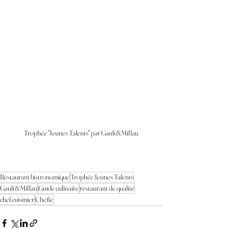
Trophée "Jeunes Talents" par Gault&Millau
Restaurant bistronomique
Trophée Jeunes Talents
Gault&Millau
Guide culinaire
restaurant de qualité
chef cuisinier
Cheffe